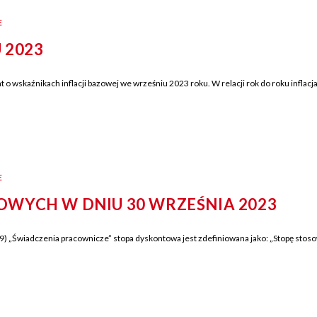
E
 2023
o wskaźnikach inflacji bazowej we wrześniu 2023 roku. W relacji rok do roku infla
E
WYCH W DNIU 30 WRZEŚNIA 2023
„Świadczenia pracownicze” stopa dyskontowa jest zdefiniowana jako: „Stopę stoso