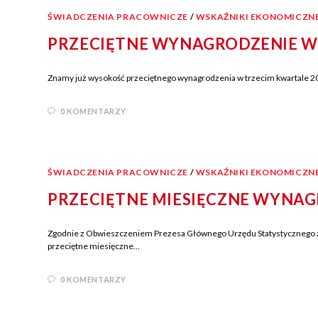
ŚWIADCZENIA PRACOWNICZE
/
WSKAŹNIKI EKONOMICZN
PRZECIĘTNE WYNAGRODZENIE W
Znamy już wysokość przeciętnego wynagrodzenia w trzecim kwartale 2023
0 KOMENTARZY
ŚWIADCZENIA PRACOWNICZE
/
WSKAŹNIKI EKONOMICZN
PRZECIĘTNE MIESIĘCZNE WYNAG
Zgodnie z Obwieszczeniem Prezesa Głównego Urzędu Statystycznego z d
przeciętne miesięczne…
0 KOMENTARZY