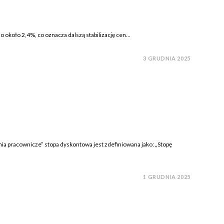
o około 2,4%, co oznacza dalszą stabilizację cen…
3 GRUDNIA 2025
cownicze” stopa dyskontowa jest zdefiniowana jako: „Stopę
1 GRUDNIA 2025