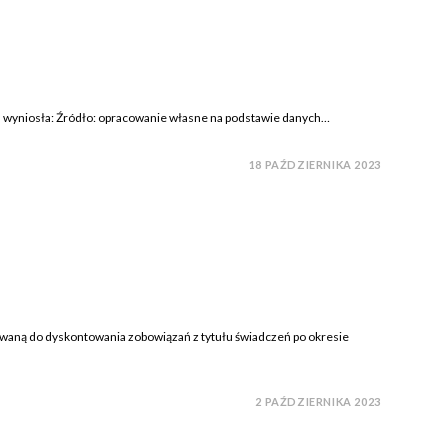
cja wyniosła: Źródło: opracowanie własne na podstawie danych…
18 PAŹDZIERNIKA 2023
waną do dyskontowania zobowiązań z tytułu świadczeń po okresie
2 PAŹDZIERNIKA 2023