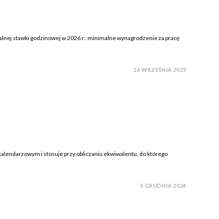
lnej stawki godzinowej w 2026 r.: minimalne wynagrodzenie za pracę
16 WRZEŚNIA 2025
alendarzowym i stosuje przy obliczaniu ekwiwalentu, do którego
5 GRUDNIA 2024