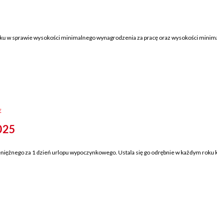
ku w sprawie wysokości minimalnego wynagrodzenia za pracę oraz wysokości minima
E
025
niężnego za 1 dzień urlopu wypoczynkowego. Ustala się go odrębnie w każdym roku k