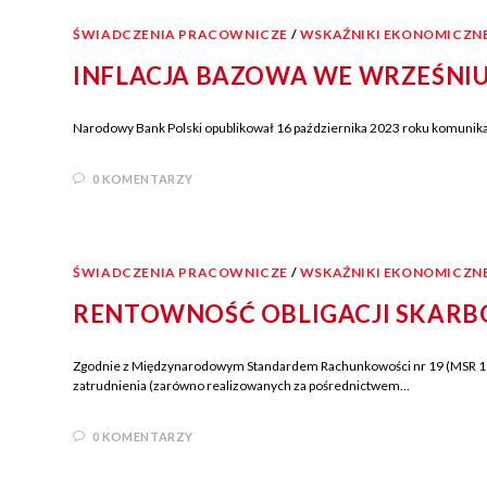
ŚWIADCZENIA PRACOWNICZE
/
WSKAŹNIKI EKONOMICZN
INFLACJA BAZOWA WE WRZEŚNIU
Narodowy Bank Polski opublikował 16 października 2023 roku komunikat 
0 KOMENTARZY
ŚWIADCZENIA PRACOWNICZE
/
WSKAŹNIKI EKONOMICZN
RENTOWNOŚĆ OBLIGACJI SKARBO
Zgodnie z Międzynarodowym Standardem Rachunkowości nr 19 (MSR 19) 
zatrudnienia (zarówno realizowanych za pośrednictwem…
0 KOMENTARZY