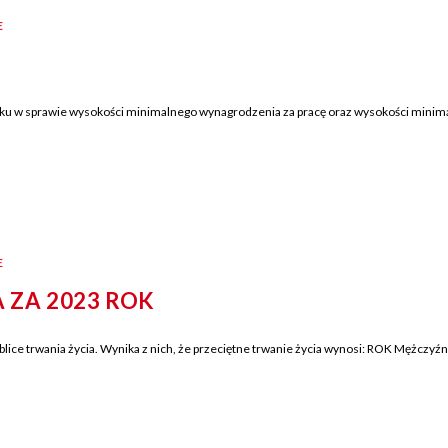
E
ku w sprawie wysokości minimalnego wynagrodzenia za pracę oraz wysokości minima
E
 ZA 2023 ROK
ice trwania życia. Wynika z nich, że przeciętne trwanie życia wynosi: ROK Mężczyźni