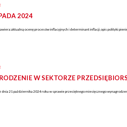
E
OPADA 2024
zawiera:aktualną ocenę procesów inflacyjnych i determinant inflacji,opis polityki pie
E
RODZENIE W SEKTORZE PRZEDSIĘBIOR
nia 21 października 2024 roku w sprawie przeciętnego miesięcznego wynagrodzenia