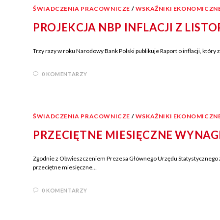
ŚWIADCZENIA PRACOWNICZE
/
WSKAŹNIKI EKONOMICZN
PROJEKCJA NBP INFLACJI Z LIST
Trzy razy w roku Narodowy Bank Polski publikuje Raport o inflacji, który 
0 KOMENTARZY
ŚWIADCZENIA PRACOWNICZE
/
WSKAŹNIKI EKONOMICZN
PRZECIĘTNE MIESIĘCZNE WYNAG
Zgodnie z Obwieszczeniem Prezesa Głównego Urzędu Statystycznego z d
przeciętne miesięczne…
0 KOMENTARZY