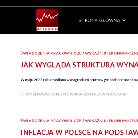
STRONA GŁÓWNA
ŚWIADCZENIA PRACOWNICZE
/
WSKAŹNIKI EKONOMICZN
JAK WYGLĄDA STRUKTURA WYNAGR
W maju 2025 roku mediana wynagrodzeń brutto w gospodarce narodowej 
MOŻLIWOŚĆ KOMENTOWANIA
ZOSTAŁA WYŁĄCZONA
ŚWIADCZENIA PRACOWNICZE
/
WSKAŹNIKI EKONOMICZN
INFLACJA W POLSCE NA PODSTA