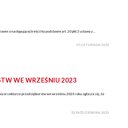
ie o następującej treści:Na podstawie art. 20 pkt 2 ustawy z…
15 LISTOPADA 2023
STW WE WRZEŚNIU 2023
 w sektorze przedsiębiorstw we wrześniu 2023 roku ogłasza się, że
23 PAŹDZIERNIKA 2023