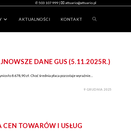
✆ 503 107 999
|
⌧ attuario@attuario.pl
Y
AKTUALNOŚCI
KONTAKT
OWSZE DANE GUS (5.11.2025R.)
iosło 8 678,90 zł. Choć średnia płaca pozostaje wyraźnie…
9 GRUDNIA 2025
A CEN TOWARÓW I USŁUG