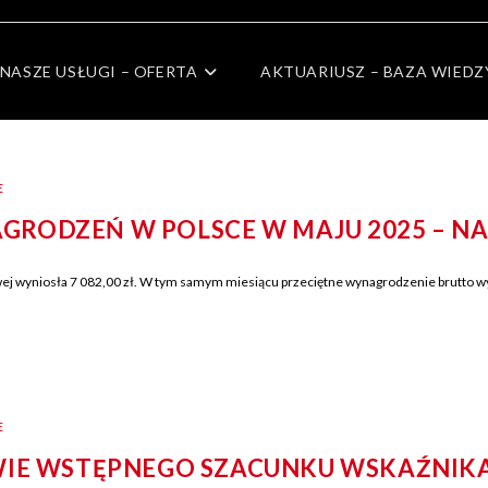
NASZE USŁUGI – OFERTA
AKTUARIUSZ – BAZA WIEDZ
E
ODZEŃ W POLSCE W MAJU 2025 – NAJN
wyniosła 7 082,00 zł. W tym samym miesiącu przeciętne wynagrodzenie brutto wyn
E
WIE WSTĘPNEGO SZACUNKU WSKAŹNIK