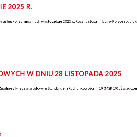
 2025 R.
usług konsumpcyjnych w listopadzie 2025 r.. Roczna stopa inflacji w Polsce spadła d
E
WYCH W DNIU 28 LISTOPADA 2025
z Międzynarodowym Standardem Rachunkowości nr 19 (MSR 19) „Świadczenia pra
E