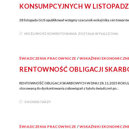
KONSUMPCYJNYCH W LISTOPADZIE
28 listopada GUS opublikował wstępny szacunek wskaźnika cen towarów i 
MOŻLIWOŚĆ KOMENTOWANIA
ZOSTAŁA WYŁĄCZONA
ŚWIADCZENIA PRACOWNICZE
/
WSKAŹNIKI EKONOMICZN
RENTOWNOŚĆ OBLIGACJI SKARBO
RENTOWNOŚĆ OBLIGACJI SKARBOWYCH W DNIU 28.11.2025 ROKUZgodnie 
stosowaną do dyskontowania zobowiązań z tytułu świadczeń po…
0 KOMENTARZY
ŚWIADCZENIA PRACOWNICZE
/
WSKAŹNIKI EKONOMICZN