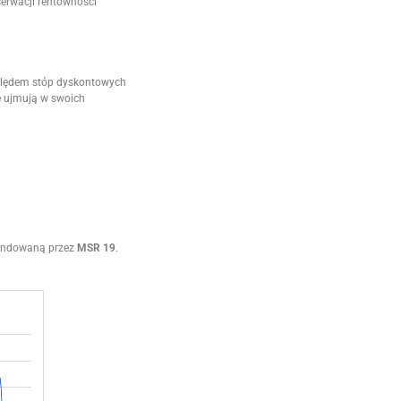
serwacji rentowności
zględem stóp dyskontowych
e ujmują w swoich
mendowaną przez
MSR 19
.