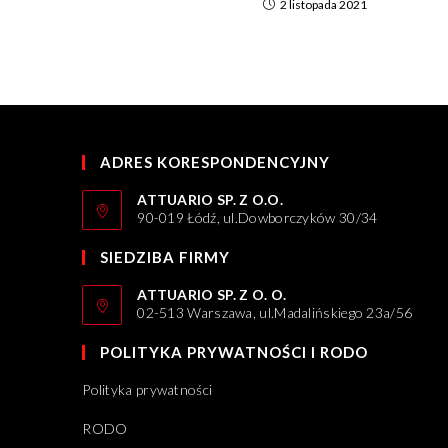
2 listopada 2021
ADRES KORESPONDENCYJNY
ATTUARIO SP. Z O.O.
90-019 Łódź, ul.Dowborczyków 30/34
SIEDZIBA FIRMY
ATTUARIO SP. Z O. O.
02-513 Warszawa, ul.Madalińskiego 23a/56
POLITYKA PRYWATNOŚCI I RODO
Polityka prywatności
RODO