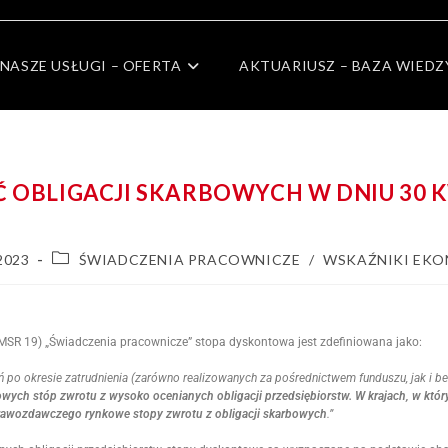
NASZE USŁUGI – OFERTA
AKTUARIUSZ – BAZA WIEDZ
OBLIGACJI SKARBOWYCH W DNIU 30 K
 2023
ŚWIADCZENIA PRACOWNICZE
/
WSKAŹNIKI EK
R 19) „Świadczenia pracownicze” stopa dyskontowa jest zdefiniowana jako:
o okresie zatrudnienia (zarówno realizowanych za pośrednictwem funduszu, jak i bez
wych stóp zwrotu z wysoko ocenianych obligacji przedsiębiorstw. W krajach, w który
 sprawozdawczego rynkowe stopy zwrotu z obligacji skarbowych
.”