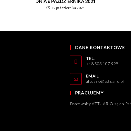
DNIA 6 PAŹDZIERNIKA 2021
12 października 2021
DANE KONTAKTOWE
TEL.
+48 503 107 999
EMAIL
attuario@attuario.pl
PRACUJEMY
Pracownicy ATTUARIO są do Pańs