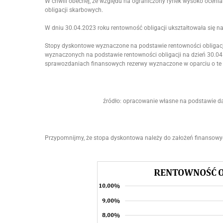
W chwili obecnej, ze względu na ograniczony rynek wysoko ocenia
obligacji skarbowych.
W dniu 30.04.2023 roku rentowność obligacji ukształtowała się na
Stopy dyskontowe wyznaczone na podstawie rentowności obligacj
wyznaczonych na podstawie rentowności obligacji na dzień 30.04.
sprawozdaniach finansowych rezerwy wyznaczone w oparciu o te
źródło: opracowanie własne na podstawie danych 
Przypomnijmy, że stopa dyskontowa należy do założeń finansow