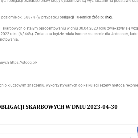
nych obligacji przedsiębiorstw, stopy dyskontowe są wyznaczane na podstawie ob
 poziomie ok. 5,887% (w przypadku obligacji 10-letnich
źródło:
link
).
i skarbowych o stałym oprocentowaniu w dniu 30.04.2023 roku zwiększyły się w
2022 roku (6,344%). Zmiana ta będzie miała istotne znaczenie dla Jednostek, któr
 notowania.
https://stooq.pl/
ych o kluczowym znaczeniu, wykorzystywanych do kalkulacji rezerw metodą reko