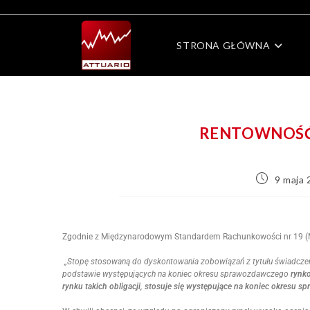
STRONA GŁÓWNA
RENTOWNOŚĆ 
9 maja
Zgodnie z Międzynarodowym Standardem Rachunkowości nr 19 (MS
„Stopę stosowaną do dyskontowania zobowiązań z tytułu świadczeń p
podstawie występujących na koniec okresu sprawozdawczego
rynko
rynku takich obligacji, stosuje się występujące na koniec okresu