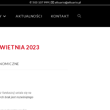
✆ 503 107 999
|
⌧ attuario@attuario.pl
Y
AKTUALNOŚCI
KONTAKT
WIETNIA 2023
ONOMICZNE
 funduszu) ustala się na
ch brak jest rozwiniętego