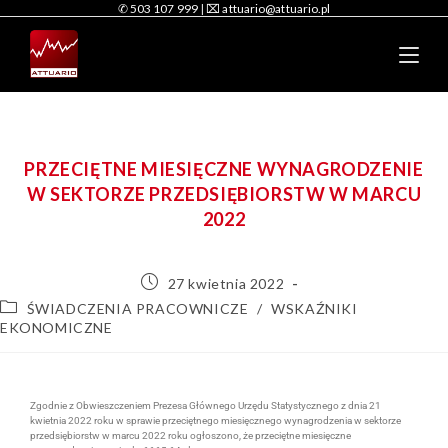
✆ 503 107 999
|
⌧ attuario@attuario.pl
PRZECIĘTNE MIESIĘCZNE WYNAGRODZENIE
W SEKTORZE PRZEDSIĘBIORSTW W MARCU
2022
27 kwietnia 2022
ŚWIADCZENIA PRACOWNICZE
/
WSKAŹNIKI
EKONOMICZNE
Zgodnie z Obwieszczeniem Prezesa Głównego Urzędu Statystycznego z dnia 21
kwietnia 2022 roku w sprawie przeciętnego miesięcznego wynagrodzenia w sektorze
przedsiębiorstw w marcu 2022 roku ogłoszono, że przeciętne miesięczne